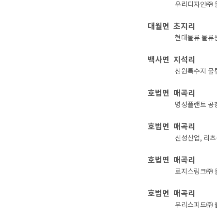
우리디자인㈜ 
대월면 초지리
현대물류 물류
백사면 지석리
삼원특수지 물
호법면 매곡리
명성플랜트 공
호법면 매곡리
신성산업, 리
호법면 매곡리
로지스링크㈜ 
호법면 매곡리
우리스피드㈜ 