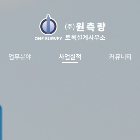
업무분야
사업실적
커뮤니티
토지사업분석
도시계획
인허가
측량
설계
사업실적
갤러리
자주묻는 질문
공지사항